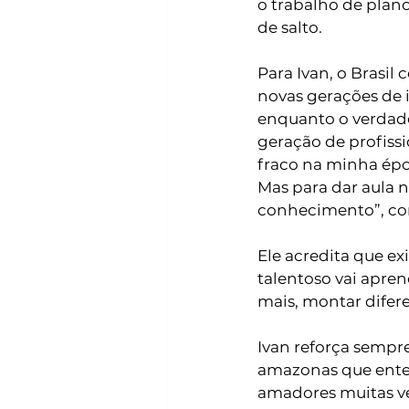
o trabalho de plan
de salto. 
Para Ivan, o Brasil
novas gerações de 
enquanto o verdade
geração de profiss
fraco na minha épo
Mas para dar aula n
conhecimento”, co
Ele acredita que e
talentoso vai apre
mais, montar diferen
Ivan reforça sempre
amazonas que ente
amadores muitas ve