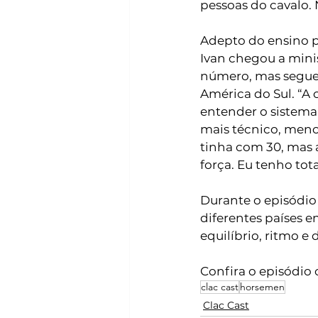
pessoas do cavalo. 
Adepto do ensino po
Ivan chegou a minis
número, mas segue
América do Sul. “A 
entender o sistema
mais técnico, meno
tinha com 30, mas 
força. Eu tenho tot
Durante o episódio
diferentes países 
equilíbrio, ritmo e 
Confira o episódio
clac cast
horsemen
Clac Cast