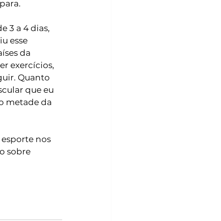
para. 
 3 a 4 dias, 
u esse 
íses da 
r exercícios, 
uir. Quanto 
cular que eu 
ço metade da 
esporte nos 
o sobre 