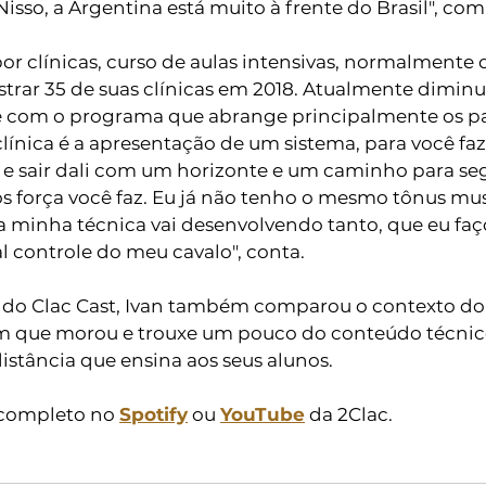
Nisso, a Argentina está muito à frente do Brasil", com
r clínicas, curso de aulas intensivas, normalmente de
trar 35 de suas clínicas em 2018. Atualmente diminui
 com o programa que abrange principalmente os pa
clínica é a apresentação de um sistema, para você faze
 e sair dali com um horizonte e um caminho para seg
s força você faz. Eu já não tenho o mesmo tônus mus
a minha técnica vai desenvolvendo tanto, que eu fa
al controle do meu cavalo", conta. 
 do Clac Cast, Ivan também comparou o contexto do 
em que morou e trouxe um pouco do conteúdo técnic
distância que ensina aos seus alunos.
 completo no 
Spotify
 ou 
YouTube
 da 2Clac. 