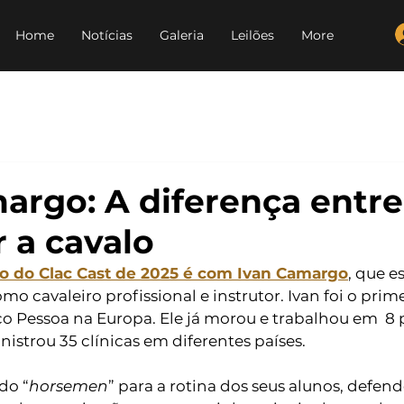
Home
Notícias
Galeria
Leilões
More
argo: A diferença entre
 a cavalo
io do Clac Cast de 2025 é com Ivan Camargo
, que e
 cavaleiro profissional e instrutor. Ivan foi o primei
 Pessoa na Europa. Ele já morou e trabalhou em  8 pa
istrou 35 clínicas em diferentes países. 
 do “
horsemen
” para a rotina dos seus alunos, defe