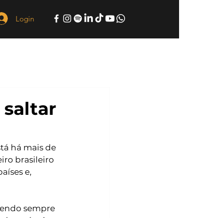
Login
 saltar
stá há mais de 
ro brasileiro 
íses e, 
ndendo sempre 