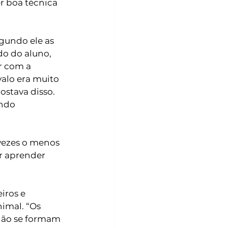
r boa técnica 
egundo ele as 
o do aluno, 
r com a 
alo era muito 
stava disso. 
ndo 
vezes o menos 
r aprender 
iros e 
imal. “Os 
não se formam 