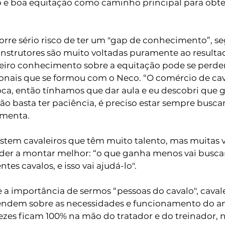
o e boa equitação como caminho principal para obte
 corre sério risco de ter um "gap de conhecimento”, s
instrutores são muito voltadas puramente ao resultad
iro conhecimento sobre a equitação pode se perde
ionais que se formou com o Neco. “O comércio de cav
ca, então tínhamos que dar aula e eu descobri que go
ão basta ter paciência, é preciso estar sempre busca
menta. 
xistem cavaleiros que têm muito talento, mas muitas 
nder a montar melhor: “o que ganha menos vai busca
tes cavalos, e isso vai ajudá-lo". 
 a importância de sermos “pessoas do cavalo", cavale
ndem sobre as necessidades e funcionamento do an
zes ficam 100% na mão do tratador e do treinador, 