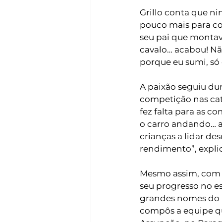
Grillo conta que n
pouco mais para co
seu pai que montava
cavalo… acabou! Nã
porque eu sumi, só q
A paixão seguiu du
competição nas cate
fez falta para as c
o carro andando… a
crianças a lidar de
rendimento”, explic
Mesmo assim, com 
seu progresso no es
grandes nomes do h
compôs a equipe qu