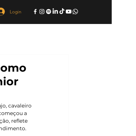
Login
 como
nior
jo, cavaleiro 
 começou a 
ão, reflete 
endimento. 