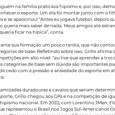
inguém na família praticava hipismo e, por isso, dem
nhecer o esporte. Um dia foi montar junto com o filh
 e se apaixonou! “Antes eu jogava futebol, depois q
o queria mais saber de nada. Meus amigos até estra
ueria ficar na hípica”, conta. 
rante sua formação um pouco tardia, que não conto
gorias de base. Refletindo sobre isso, Grillo afirma q
ompetições em alto nível: “eu tive que aprender a tro
s categorias de base sem dúvida são importantes par
sde cedo com a pressão e ansiedade do esporte em al
a. 
amizades duradouras e cavalos que seriam determin
porte, Grillo chegou aos GPs e na competição de igu
ipismo nacional. Em 2022, com Lorentino JMen, Fláv
e representou o Brasil nos Jogos Sul-Americanos O