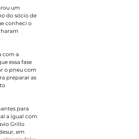
orou um 
o do sócio de 
ue conheci o 
nharam 
u com a 
ue essa fase 
car o pneu com 
a preparar as 
to 
antes para 
al a igual com 
io Grillo 
desur, em 