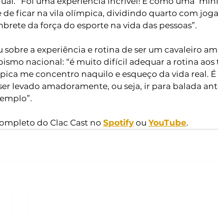
ai. “Foi uma experiência incrível! É como uma ‘mini
 de ficar na vila olímpica, dividindo quarto com jog
rete da força do esporte na vida das pessoas”. 
 sobre a experiência e rotina de ser um cavaleiro am
smo nacional: “é muito difícil adequar a rotina aos 
pica me concentro naquilo e esqueço da vida real. É
ser levado amadoramente, ou seja, ir para balada an
xemplo”.
completo do Clac Cast no 
Spotify
 ou 
YouTube
.