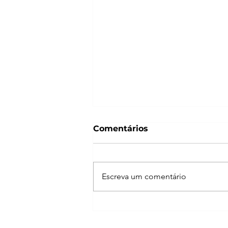
Comentários
Escreva um comentário
Ivo Roza Filho fala sobre
mercado de cavalos, alto