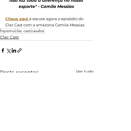
Isso faz toda a diferença no nosso 
esporte" - Camila Messias 
Clique aqui 
e escute agora o episódio do 
Clac Cast com a amazona Camila Messias. 
hipismo
clac cast
cavalos
Clac Cast
Ver tudo
Posts recentes