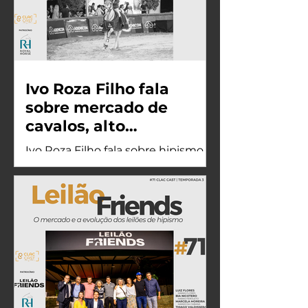
Ivo Roza Filho fala
sobre mercado de
cavalos, alto
rendimento e os
Ivo Roza Filho fala sobre hipismo
desafios do hipismo
brasileiro, mercado de cavalos,
brasileiro
Leilão Next Generation, comissões
de venda e os desafios do alto
rendimento no esporte.