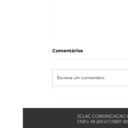
Comentários
Escreva um comentário
Ivo Roza Filho fala sobre
mercado de cavalos, alto
rendimento e os desafios
do hipismo brasileiro
2CLAC COMUNICACAO 
CNPJ: 44.269.617/0001-82