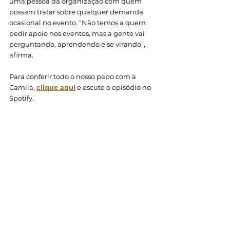
uma pessoa da organização com quem 
possam tratar sobre qualquer demanda 
ocasional no evento. “Não temos a quem 
pedir apoio nos eventos, mas a gente vai 
perguntando, aprendendo e se virando”, 
afirma. 
Para conferir todo o nosso papo com a 
Camila, 
clique aqui
 e escute o episódio no 
Spotify.
foto: 2clac
Salto
Clac Cast
Ver tudo
Posts recentes