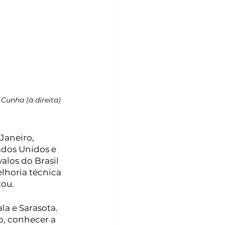
Cunha (à direita) 
Janeiro, 
dos Unidos e 
valos do Brasil 
elhoria técnica 
ou. 
a e Sarasota. 
o, conhecer a 