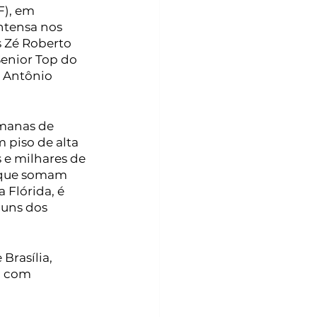
),
 em 
ntensa nos 
s Zé Roberto 
enior Top do 
 Antônio 
emanas de 
piso de alta 
 e milhares de 
s que somam 
 Flórida, é 
uns dos 
Brasília, 
, com 