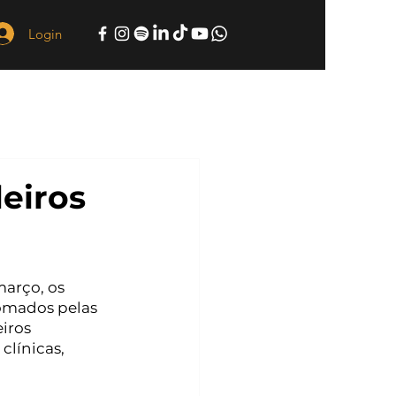
Login
eiros
arço, os 
tomados pelas 
iros 
clínicas, 