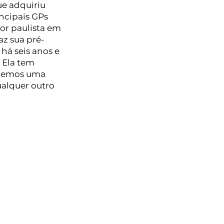
e adquiriu 
ncipais GPs 
or paulista em 
az sua pré-
há seis anos e 
 Ela tem 
 temos uma 
alquer outro 