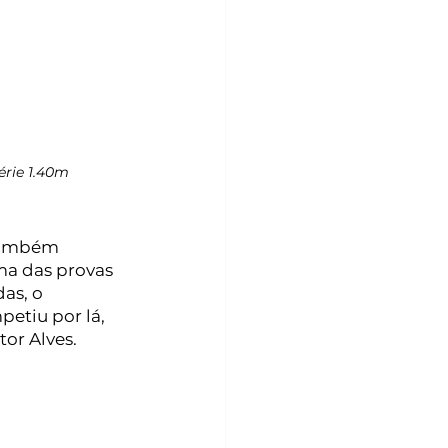
rie 1.40m 
também 
ma das provas 
as, o 
etiu por lá, 
com a égua Mojito TW, cedida por Júlio Ledesma, sob a supervisão de Vitor Alves.	