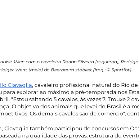
ouise JMen com o cavaleiro Ronan Silveira (esquerda), Rodrigo 
Holger Wenz (meio) do Beerbaum stables; (img.: © Sportfot)
lo Ciavaglia
, cavaleiro profissional natural do Rio de 
 para explorar ao máximo a pré-temporada nos Esta
abril. "Estou saltando 5 cavalos, às vezes 7. Trouxe 2 ca
ança. O objetivo dos animais que levei do Brasil é a m
mpetitivos. Os demais cavalos são de comércio", cont
, Ciavaglia também participou de concursos em Ocal
baseada na qualidade das provas, estrutura do event