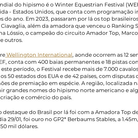
dial do hipismo é o 
Winter Equestrian Festival (WEF
rida - Estados Unidos, que conta com programação i
s do ano. Em 2023, passaram por lá os top brasileiro
 Ciavaglia, além da amadora que venceu o Ranking S
na Lóssio, o campeão do circuito Amador Top, Marco
e outros.
re
 Wellington International
, aonde ocorrem as 12 s
, conta com 400 baias permanentes e 18 pistas com 
este período, o Festival recebe mais de 7.000 cavalos
s os 50 estados dos EUA e de 42 países, com disputa
ões de premiação em espécie. A região, localizada na
ir grandes nomes do hipismo norte americano e alg
 criação e comércio do país.
 destaque do Brasil por lá foi com a Amadora Top de 
dia 29/01, foi ouro no GP2* Berbaums Stables, a 1.45m
50 mil dólares.