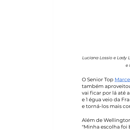
Luciana Lossio e Lady L
e 
O Senior Top 
Marcel
também aproveitou
vai ficar por lá até 
e 1 égua veio da Fr
e torná-los mais co
Além de Wellington
"Minha escolha foi 