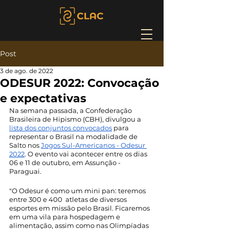
Post
3 de ago. de 2022
ODESUR 2022: Convocação
e expectativas
Na semana passada, a Confederação 
Brasileira de Hipismo (CBH), divulgou a 
lista dos conjuntos convocados
 para 
representar o Brasil na modalidade de 
Salto nos 
Jogos Sul-Americanos - Odesur 
2022
. O evento vai acontecer entre os dias 
06 e 11 de outubro, em Assunção - 
Paraguai. 
"O Odesur é como um mini pan: teremos 
entre 300 e 400  atletas de diversos 
esportes em missão pelo Brasil. Ficaremos 
em uma vila para hospedagem e 
alimentação, assim como nas Olimpíadas 