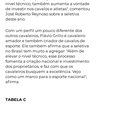
nível técnico, também aumenta a vontade 
de investir nos cavalos e atletas", comentou 
José Roberto Reynoso sobre a seletiva 
deste ano. 
Com um perfil um pouco diferente dos 
outros cavaleiros, Flávio Grillo é cavaleiro 
amador e também criador de cavalos de 
esporte. Ele também afirma que a seletiva 
no Brasil tem muito a agregar: "Além de 
elevar o nível técnico, esse processo 
fomenta a criação nacional e investimento 
dos proprietários, e faz com que os 
cavaleiros busquem a excelência. Vejo 
como um marco para o esporte nacional", 
afirma.  
TABELA C
Com regulamento diferente dos 
campeonatos geralmente realizados no 
Brasil, a disputa no Odesur será 
inaugurada com uma prova de caça 
(tabela C). Essa é uma prova de alta 