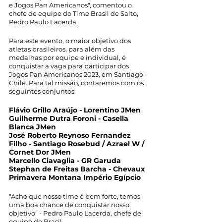
e Jogos Pan Americanos", comentou o 
chefe de equipe do Time Brasil de Salto, 
Pedro Paulo Lacerda. 
Para este evento, o maior objetivo dos 
atletas brasileiros, para além das 
medalhas por equipe e individual, é 
conquistar a vaga para participar dos 
Jogos Pan Americanos 2023, em Santiago - 
Chile. Para tal missão, contaremos com os 
seguintes conjuntos: 
Flávio Grillo Araújo - Lorentino JMen
Guilherme Dutra Foroni - Casella 
Blanca JMen
José Roberto Reynoso Fernandez 
Filho - Santiago Rosebud / Azrael W / 
Cornet Dor JMen
Marcello Ciavaglia - GR Garuda
Stephan de Freitas Barcha - Chevaux 
Primavera Montana Império Egípcio
"Acho que nosso time é bem forte, temos 
uma boa chance de conquistar nosso 
objetivo" - Pedro Paulo Lacerda, chefe de 
equipe do Brasil