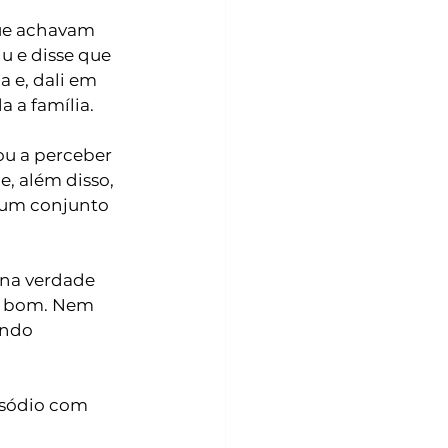
ue achavam 
u e disse que 
a e, dali em 
 a família. 
ou a perceber 
, além disso, 
 um conjunto 
 na verdade 
de bom. Nem 
indo 
isódio com 