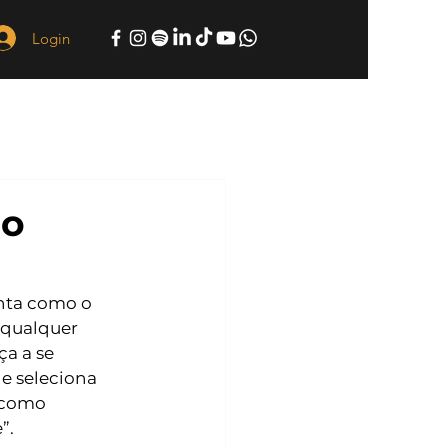
Login
do
nta como o 
 qualquer 
ça a se 
e seleciona 
 como 
”. 