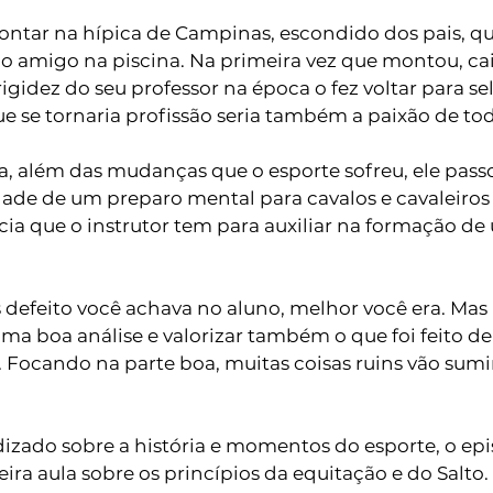
ntar na hípica de Campinas, escondido dos pais, q
o amigo na piscina. Na primeira vez que montou, cai
igidez do seu professor na época o fez voltar para sel
ue se tornaria profissão seria também a paixão de toda
a, além das mudanças que o esporte sofreu, ele pass
de de um preparo mental para cavalos e cavaleiros e
cia que o instrutor tem para auxiliar na formação de
 defeito você achava no aluno, melhor você era. Mas
uma boa análise e valorizar também o que foi feito 
. Focando na parte boa, muitas coisas ruins vão sum
zado sobre a história e momentos do esporte, o ep
ra aula sobre os princípios da equitação e do Salto. 