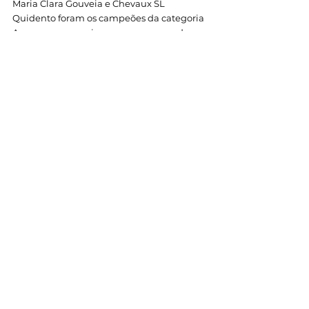
Maria Clara Gouveia e Chevaux SL 
Quidento foram os campeões da categoria 
Amazonas, com cinco percursos zerados e 
o tempo mais rápido do desempate. 
Amazonas A (1.10m): 
Hannelyze Wagner e Anis das Cataratas: o 
conjunto que conquistou o título Brasileiro 
de Amadores A em 2023, repetiu o feito no 
Brasileiro de Amazonas da categoria. 
Amazonas B (1m): 