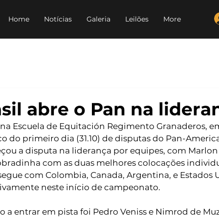
Home
Notícias
Galeria
Leilões
More
sil abre o Pan na lidera
na Escuela de Equitación Regimento Granaderos, em 
alco do primeiro dia (31.10) de disputas do Pan-Americ
çou a disputa na liderança por equipes, com Marlon 
bradinha com as duas melhores colocações individua
 segue com Colombia, Canada, Argentina, e Estados U
vamente neste início de campeonato. 
ro a entrar em pista foi Pedro Veniss e Nimrod de Muz