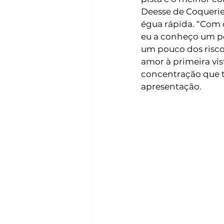
Deesse de Coquerie
égua rápida. “Com 
eu a conheço um po
um pouco dos risco
amor à primeira vi
concentração que te
apresentação. 