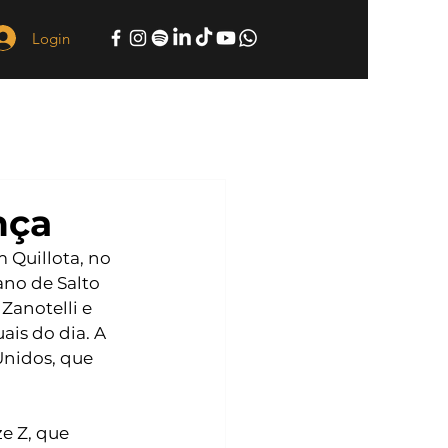
Login
nça
Quillota, no 
ano de Salto 
Zanotelli e 
is do dia. A 
nidos, que 
e Z, que 