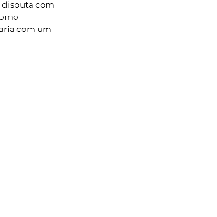
a disputa com 
 como 
 faria com um 
 