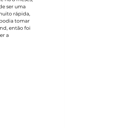
de ser uma 
uito rápida, 
podia tomar 
d, então foi 
r a 
 