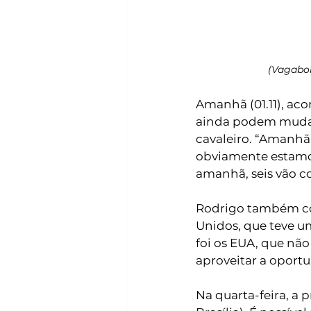
(Vagabon
Amanhã (01.11), aco
ainda podem mudar 
cavaleiro. “Amanhã
obviamente estamos
amanhã, seis vão co
Rodrigo também co
Unidos, que teve um
foi os EUA, que nã
aproveitar a oportu
Na quarta-feira, a 