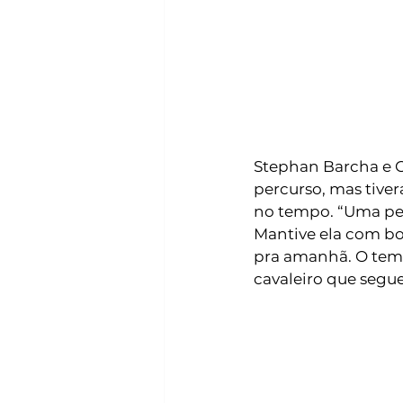
Stephan Barcha e 
percurso, mas tive
no tempo. “Uma pen
Mantive ela com bo
pra amanhã. O temp
cavaleiro que segu