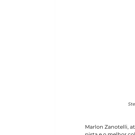
St
Marlon Zanotelli, a
pista e o melhor c