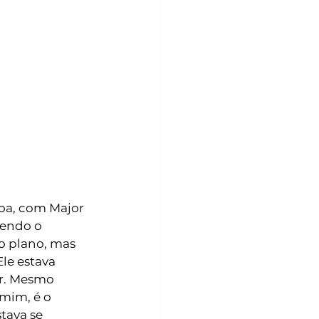
oa, com Major 
endo o 
 o plano, mas 
le estava 
or. Mesmo 
mim, é o 
tava se 