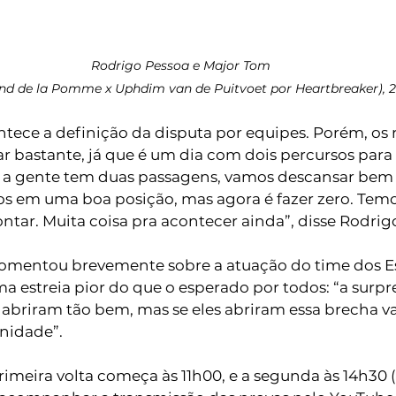
Rodrigo Pessoa e Major Tom
d de la Pomme x Uphdim van de Puitvoet por Heartbreaker), 2
ntece a definição da disputa por equipes. Porém, os 
bastante, já que é um dia com dois percursos para
 a gente tem duas passagens, vamos descansar bem o
 em uma boa posição, mas agora é fazer zero. Temos
ntar. Muita coisa pra acontecer ainda”, disse Rodrig
mentou brevemente sobre a atuação do time dos E
a estreia pior do que o esperado por todos: “a surpr
o abriram tão bem, mas se eles abriram essa brecha 
nidade”. 
primeira volta começa às 11h00, e a segunda às 14h30 