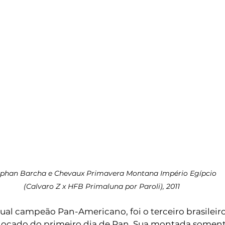
ephan Barcha e Chevaux Primavera Montana Império Egípcio
(Calvaro Z x HFB Primaluna por Paroli), 2011 
tual campeão Pan-Americano, foi o terceiro brasileiro
olocado do primeiro dia de Pan. Sua montada soment