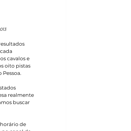
013
resultados 
 cada 
s cavalos e 
 oito pistas 
o Pessoa. 
stados 
esa realmente 
vamos buscar 
(horário de 