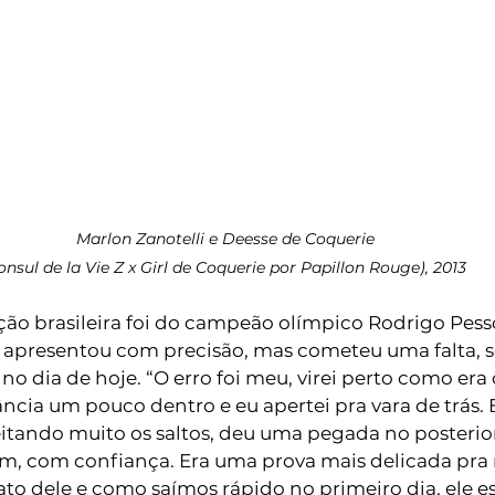
Marlon Zanotelli e Deesse de Coquerie
onsul de la Vie Z x Girl de Coquerie por Papillon Rouge), 2013 
ção brasileira foi do campeão olímpico Rodrigo Pess
 apresentou com precisão, mas cometeu uma falta, s
no dia de hoje. “O erro foi meu, virei perto como era
cia um pouco dentro e eu apertei pra vara de trás. E
peitando muito os saltos, deu uma pegada no posteri
m, com confiança. Era uma prova mais delicada pra 
o dele e como saímos rápido no primeiro dia, ele es