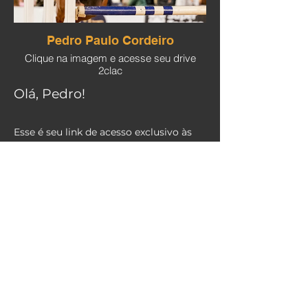
Pedro Paulo Cordeiro
Clique na imagem e acesse seu drive
2clac
Olá, Pedro!
Esse é seu link de acesso exclusivo às
pastas de fotos dos concursos que você
vai saltar com cobertura fotográfica
2clac.
Obrigada por fazer parte da nossa
comunidade de apaixonados!
2CLAC COMUNICACAO LTDA
CNPJ: 44.269.617/0001-82
©2022 by 2clac