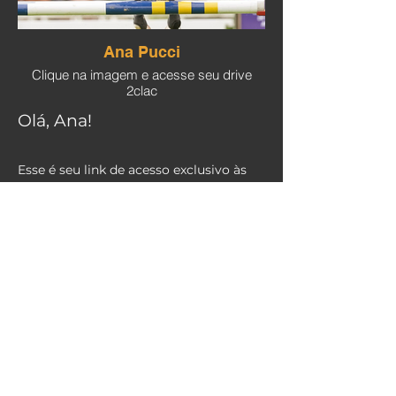
Ana Pucci
Clique na imagem e acesse seu drive
2clac
Olá, Ana!
Esse é seu link de acesso exclusivo às
pastas de fotos dos concursos que você
vai saltar com cobertura fotográfica
2clac.
Obrigada por fazer parte da nossa
comunidade de apaixonados!
2CLAC COMUNICACAO LTDA
CNPJ: 44.269.617/0001-82
©2022 by 2clac